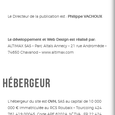
Le Directeur de la publication est :
Philippe VACHOUX
Le développement et Web Design est réalisé par:
ALTIMAX SAS – Parc Altaïs Annecy – 21 rue Andromède –
74650 Chavanod – www.altimax.com
HÉBERGEUR
L’hébergeur du site est
OVH,
SAS au capital de 10 000
000 € immatriculée au RCS Roubaix – Tourcoing 424
761 419 00045, Code APE 6202A, N° TVA : FR 22 424